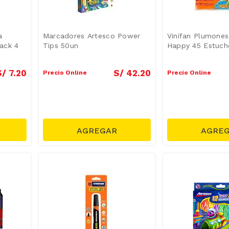
a
Marcadores Artesco Power
Vinifan Plumone
Pack 4
Tips 50un
Happy 45 Estuche
S/
7
.
20
S/
42
.
20
Precio Online
Precio Online