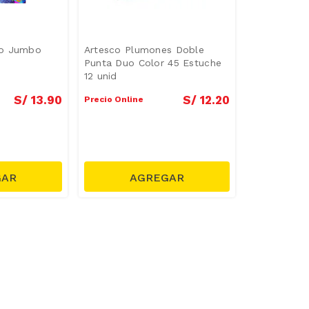
co Jumbo
Artesco Plumones Doble
Punta Duo Color 45 Estuche
12 unid
S/
13
.
90
S/
12
.
20
Precio Online