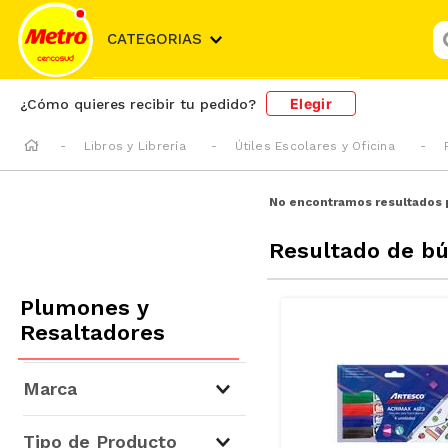
¿
CATEGORIAS
Elegir
¿Cómo quieres recibir tu pedido?
Libros y Librería
Útiles Escolares y Oficina
No encontramos resultados 
Resultado de b
Plumones y
Resaltadores
Marca
Tipo de Producto