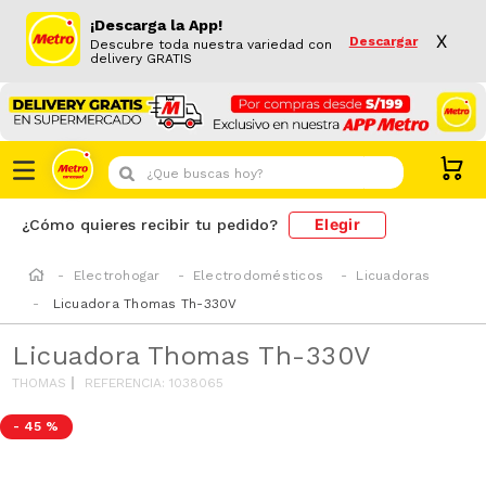
¡Descarga la App!
X
Descargar
Descubre toda nuestra variedad con
delivery GRATIS
¿Que buscas hoy?
Elegir
¿Cómo quieres recibir tu pedido?
Electrohogar
Electrodomésticos
Licuadoras
Licuadora Thomas Th-330V
Licuadora Thomas Th-330V
THOMAS
REFERENCIA
:
1038065
-
45 %