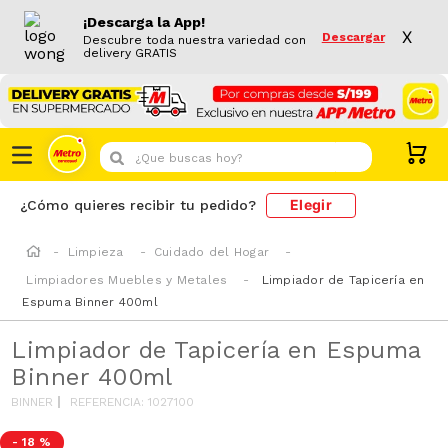
¡Descarga la App!
X
Descargar
Descubre toda nuestra variedad con
delivery GRATIS
¿Que buscas hoy?
Elegir
¿Cómo quieres recibir tu pedido?
Limpieza
Cuidado del Hogar
Limpiadores Muebles y Metales
Limpiador de Tapicería en
Espuma Binner 400ml
Limpiador de Tapicería en Espuma
Binner 400ml
BINNER
REFERENCIA
:
1027100
-
18 %