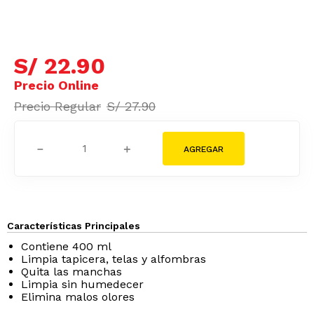
S/
22
.
90
S/
27
.
90
－
＋
Características Principales
Contiene 400 ml
Limpia tapicer­a, telas y alfombras
Quita las manchas
Limpia sin humedecer
Elimina malos olores