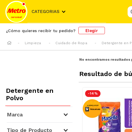
¿
CATEGORIAS
Elegir
¿Cómo quieres recibir tu pedido?
Limpieza
Cuidado de Ropa
Detergente en P
No encontramos resultados 
Resultado de b
Detergente en
-
14 %
Polvo
Marca
Marsella
(
13
)
Tipo de Producto