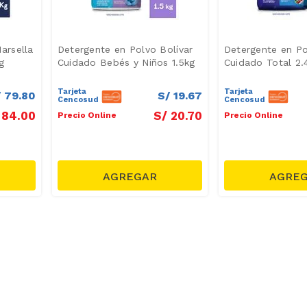
arsella
Detergente en Polvo Bolívar
Detergente en Po
g
Cuidado Bebés y Niños 1.5kg
Cuidado Total 2.
Tarjeta
Tarjeta
/
79
.
80
S/
19
.
67
Cencosud
Cencosud
84
.
00
S/
20
.
70
Precio Online
Precio Online