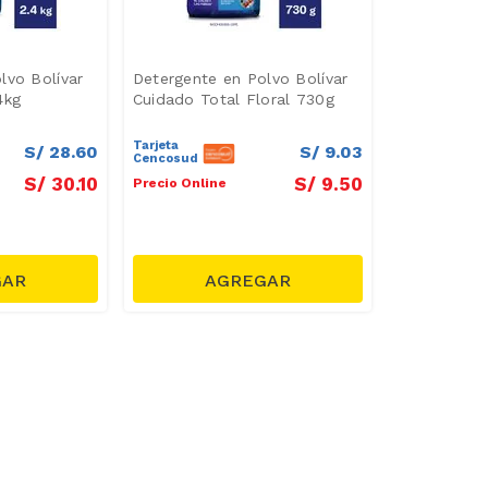
lvo Bolívar
Detergente en Polvo Bolívar
4kg
Cuidado Total Floral 730g
Tarjeta
S/
28
.
60
S/
9
.
03
Cencosud
S/
30
.
10
S/
9
.
50
Precio Online