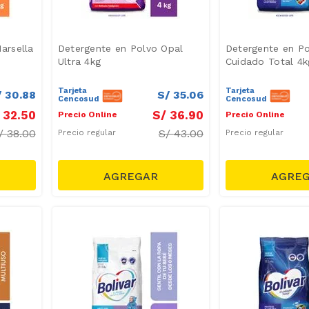
arsella
Detergente en Polvo Opal
Detergente en Po
Ultra 4kg
Cuidado Total 4k
Tarjeta
Tarjeta
/
30
.
88
S/
35
.
06
Cencosud
Cencosud
32
.
50
S/
36
.
90
Precio Online
Precio Online
/
38.00
S/
43.00
Precio regular
Precio regular