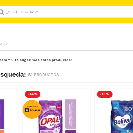
Que buscas hoy?
olvo
para “
”. Te sugerimos estos productos:
úsqueda:
81
PRODUCTOS
-
14 %
-
16 %