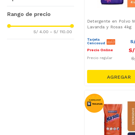
Bolívar
(
12
)
Ariel
(
12
)
Detergente en Polvo
(
51
)
Opal
(
11
)
Detergentes
(
1
)
Detergente en Polvo M
Ace
(
9
)
Lavanda y Rosas 4kg
S/ 4.00
–
S/ 110.00
Sapolio
(
7
)
Tarjeta
S
Home Care
(
6
)
Cencosud
Dest
(
6
)
S/
Precio Online
Patito
(
3
)
S
Precio regular
Caricia
(
2
)