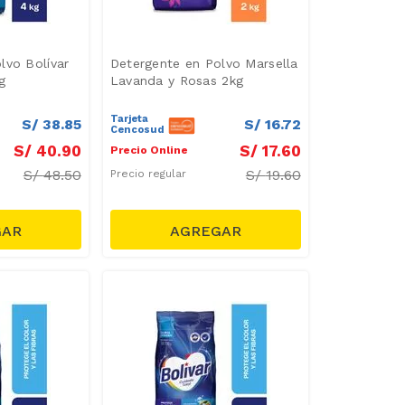
lvo Bolívar
Detergente en Polvo Marsella
g
Lavanda y Rosas 2kg
Tarjeta
S/
38
.
85
S/
16
.
72
Cencosud
S/
40
.
90
S/
17
.
60
Precio Online
S/
48.50
S/
19.60
Precio regular