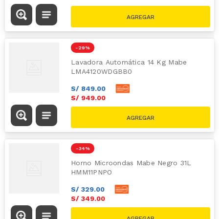
S/
1689.00
-
29 %
Lavadora Automática 14 Kg Mabe
LMA4120WDGBB0
S/
849
.
00
S/
949
.
00
S/
1329.00
-
34 %
Horno Microondas Mabe Negro 31L
HMM11PNPO
S/
329
.
00
S/
349
.
00
S/
529.00