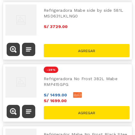
Refrigeradora Mabe side by side 581L
MSD631LKLNG0
S/
3729
.
00
-
28 %
Refrigeradora No Frost 382L Mabe
RMP415GPG
S/
1499
.
00
S/
1699
.
00
S/
2369.00
Refrigerador Mabe No Frost Black Stee