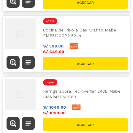
-
33 %
Cocina de Piso a Gas Grafito Mabe
EMP5120GP2 52cm
S/
599
.
00
S/
649
.
00
S/
969.00
-
8 %
Refrigeradora TecInverter 243L Mabe
RMN245PAPRP0
S/
1049
.
00
S/
1099
.
00
S/
1199.00