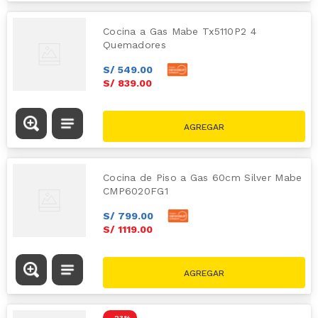
Cocina a Gas Mabe Tx5110P2 4
Quemadores
S/
549
.
00
S/
839
.
00
Cocina de Piso a Gas 60cm Silver Mabe
CMP6020FG1
S/
799
.
00
S/
1119
.
00
-
23 %