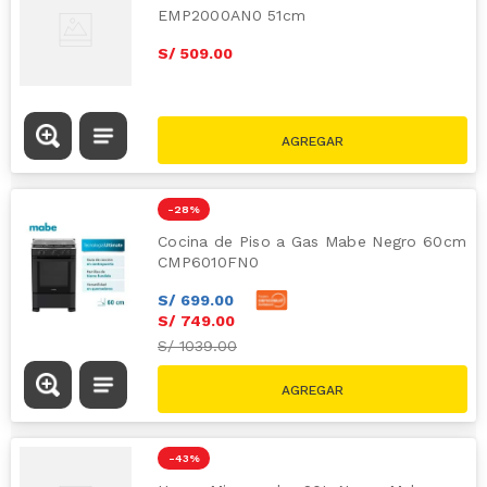
EMP2000AN0 51cm
S/
509
.
00
-
28 %
Cocina de Piso a Gas Mabe Negro 60cm
CMP6010FN0
S/
699
.
00
S/
749
.
00
S/
1039.00
-
43 %