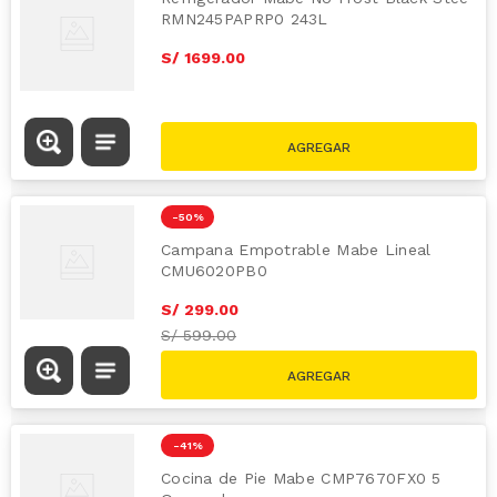
RMN245PAPRP0 243L
S/
1699
.
00
-
50 %
Campana Empotrable Mabe Lineal
CMU6020PB0
S/
299
.
00
S/
599.00
-
41 %
Cocina de Pie Mabe CMP7670FX0 5