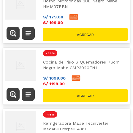
Horno Microondas 20L Negro Mabe
HMM07PBN
S/
179
.
00
S/
199
.
00
S/
349.00
-
26 %
Cocina de Piso 6 Quemadores 76cm
Negro Mabe CMP3020FN1
S/
1099
.
00
S/
1199
.
00
S/
1619.00
-
18 %
Refrigeradora Mabe Tecinverter
Msd480Lmrps0 436L