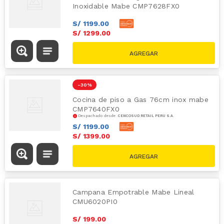
Inoxidable Mabe CMP7628FX0
S/
1199
.
00
S/
1299
.
00
S/
1689.00
-
30 %
Cocina de piso a Gas 76cm inox mabe
CMP7640FX0
Despachado desde
CENCOSUD RETAIL PERÚ S.A.
S/
1199
.
00
S/
1399
.
00
S/
1999.00
Campana Empotrable Mabe Lineal
CMU6020PI0
S/
199
.
00