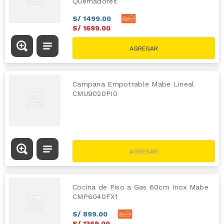
Quemadores
S/
1499
.
00
S/
1699
.
00
S/
2869.00
Campana Empotrable Mabe Lineal
CMU9020PI0
Cocina de Piso a Gas 60cm Inox Mabe
CMP6040FX1
S/
899
.
00
S/
1369
.
00