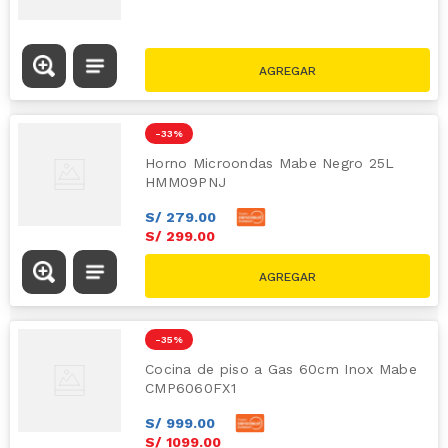
-
33 %
Horno Microondas Mabe Negro 25L
HMM09PNJ
S/
279
.
00
S/
299
.
00
S/
449.00
-
35 %
Cocina de piso a Gas 60cm Inox Mabe
CMP6060FX1
S/
999
.
00
S/
1099
.
00