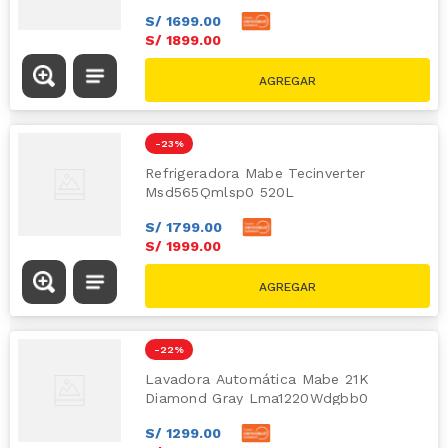
S/
1699
.
00
S/
1899
.
00
S/
2329.00
-
23 %
Refrigeradora Mabe Tecinverter
Msd565Qmlsp0 520L
S/
1799
.
00
S/
1999
.
00
S/
2589.00
-
22 %
Lavadora Automática Mabe 21K
Diamond Gray Lma1220Wdgbb0
S/
1299
.
00