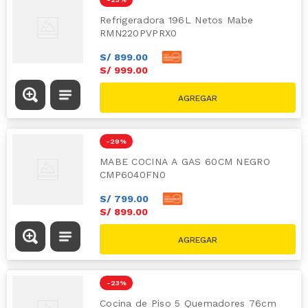
Refrigeradora 196L Netos Mabe
RMN220PVPRX0
S/
899
.
00
S/
999
.
00
S/
1298.99
-
29 %
MABE COCINA A GAS 60CM NEGRO
CMP6040FN0
S/
799
.
00
S/
899
.
00
S/
1269.00
-
23 %
Cocina de Piso 5 Quemadores 76cm