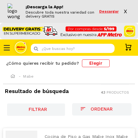
¡Descarga la App!
X
Descargar
Descubre toda nuestra variedad con
delivery GRATIS
¿Que buscas hoy?
Elegir
¿Cómo quieres recibir tu pedido?
Mabe
Resultado de búsqueda
43
PRODUCTOS
FILTRAR
Cocina de Piso a Gas Mabe Inox Mabe