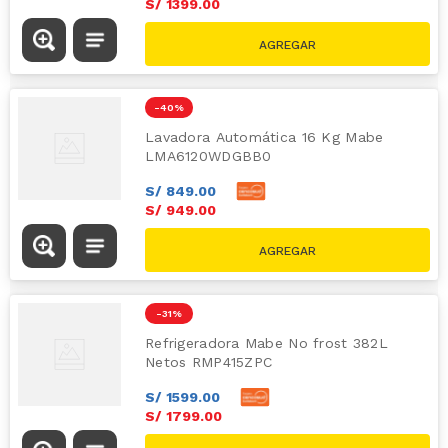
S/
1399
.
00
S/
1789.00
-
40 %
Lavadora Automática 16 Kg Mabe
LMA6120WDGBB0
S/
849
.
00
S/
949
.
00
S/
1589.00
-
31 %
Refrigeradora Mabe No frost 382L
Netos RMP415ZPC
S/
1599
.
00
S/
1799
.
00
S/
2619.00