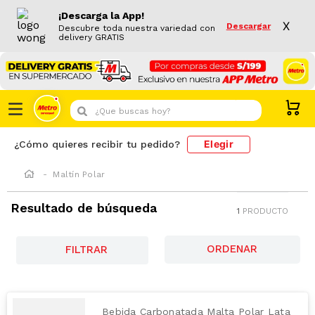
¡Descarga la App!
X
Descargar
Descubre toda nuestra variedad con
delivery GRATIS
¿Que buscas hoy?
Elegir
¿Cómo quieres recibir tu pedido?
Maltín Polar
Resultado de búsqueda
1
PRODUCTO
FILTRAR
Bebida Carbonatada Malta Polar Lata