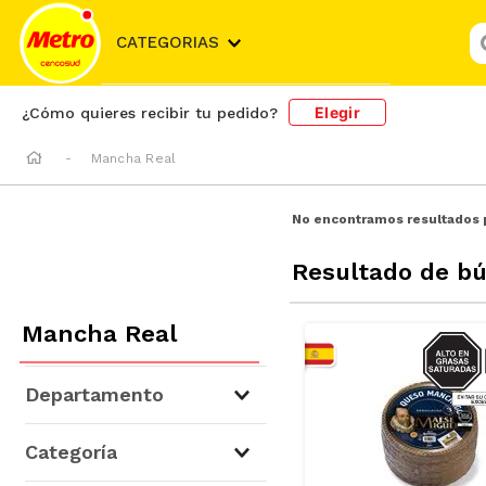
¿
CATEGORIAS
Elegir
¿Cómo quieres recibir tu pedido?
Mancha Real
No encontramos resultados 
Resultado de b
Mancha Real
SODIO/
S
Departamento
Lácteos
(
1
)
Categoría