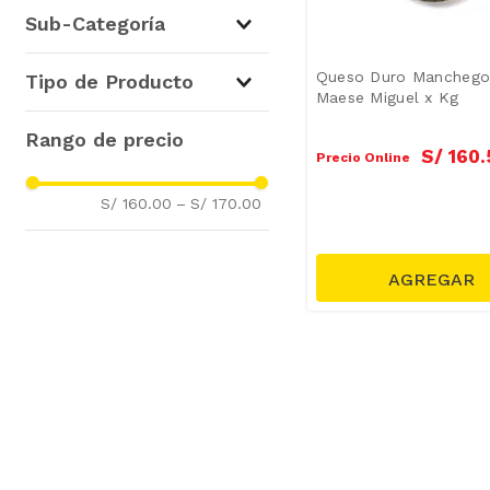
La Quesería
(
1
)
Sub-Categoría
Quesos Duros y Semiduros
Queso Duro Manchego
Tipo de Producto
(
1
)
Maese Miguel x Kg
Queso Manchego
(
1
)
S/
160
.
Precio Online
S/ 160.00
–
S/ 170.00