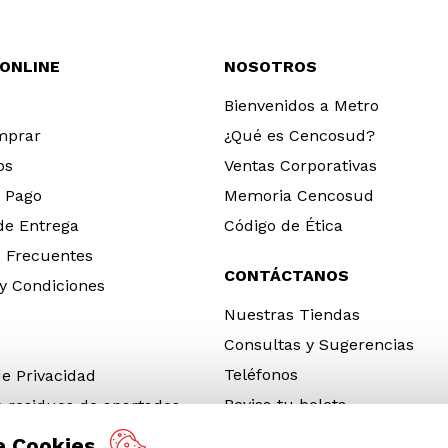
 ONLINE
NOSOTROS
Bienvenidos a Metro
mprar
¿Qué es Cencosud?
os
Ventas Corporativas
 Pago
Memoria Cencosud
 de Entrega
Código de Ética
 Frecuentes
CONTÁCTANOS
y Condiciones
Nuestras Tiendas
Consultas y Sugerencias
Teléfonos
de Privacidad
Revisa tu boleta
e residuos de apartados
 y electrónicos (RAEE)
e Cookies