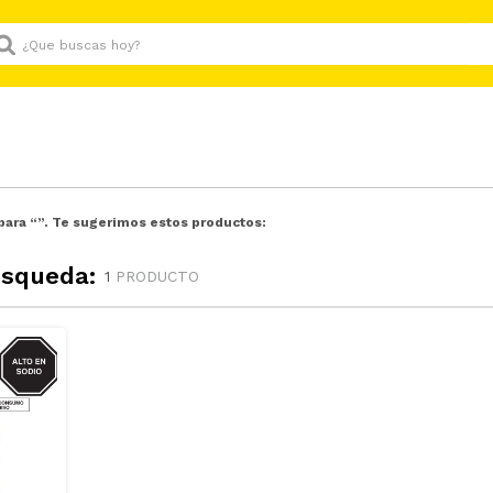
Que buscas hoy?
para “
”. Te sugerimos estos productos:
úsqueda:
1
PRODUCTO
GRASAS-
AT