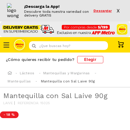
¡Descarga la App!
X
Descargar
Descubre toda nuestra variedad con
delivery GRATIS
¿Que buscas hoy?
Elegir
¿Cómo quieres recibir tu pedido?
Lácteos
Mantequillas y Margarinas
Mantequillas
Mantequilla con Sal Laive 90g
Mantequilla con Sal Laive 90g
LAIVE
REFERENCIA
:
15025
-
18 %