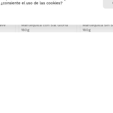
n ¿consiente el uso de las cookies?
aive
Mantequilla con Sal Gloria
Mantequilla Sin S
180g
180g
/
16
.
90
S/
10
.
90
Precio Online
Precio Online
S/
19.99
S/
13.50
Precio regular
Precio regular