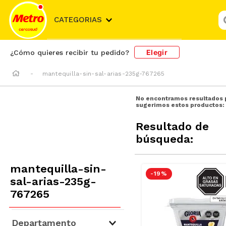
¿
CATEGORIAS
Elegir
¿Cómo quieres recibir tu pedido?
mantequilla-sin-sal-arias-235g-767265
No encontramos resultados 
sugerimos estos productos:
Resultado de
búsqueda:
mantequilla-sin-
SODIO/
-
19 %
sal-arias-235g-
S
767265
Departamento