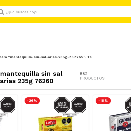
Que buscas hoy?
para “
mantequilla-sin-sal-arias-235g-767265
”. Te
mantequilla sin sal
882
PRODUCTOS
arias 235g 76260
GRASAS-
SODIO/GRASAS-
SO
-
26 %
-
18 %
AT
SAT