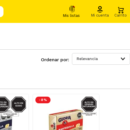
Relevancia
DIO/GRASAS-
GRASAS-
-
8 %
SAT
SAT