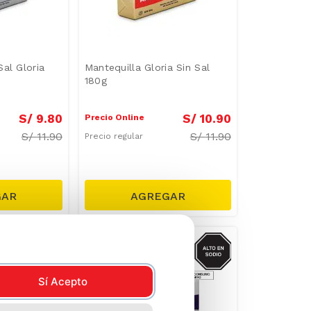
al Gloria
Mantequilla Gloria Sin Sal
180g
S/
9
.
80
S/
10
.
90
Precio Online
S/
11.90
S/
11.90
Precio regular
GRASAS-
SODIO/GRASAS-
SAT
SAT
Sí Acepto