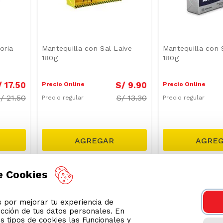
oria
Mantequilla con Sal Laive
Mantequilla con S
180g
180g
/
17
.
50
S/
9
.
90
Precio Online
Precio Online
S/
21.50
S/
13.30
Precio regular
Precio regular
GRASAS-
SODIO/GRASAS-
e Cookies
-
19 %
-
26 %
AT
SAT
por mejorar tu experiencia de
ección de tus datos personales. En
s tipos de cookies las Funcionales y