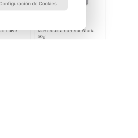
Configuración de Cookies
al Laive
Mantequilla con Sal Gloria
50g
S/
9
.
90
S/
3
.
90
Precio Online
S/
13.30