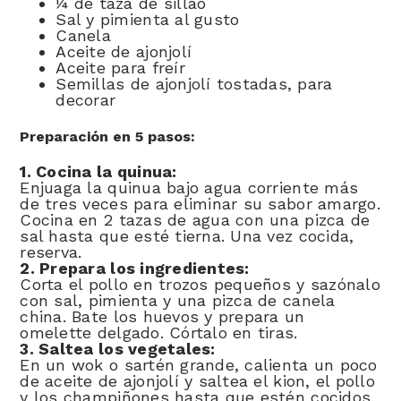
¼ de taza de sillao
Sal y pimienta al gusto
Canela
Aceite de ajonjolí
Aceite para freír
Semillas de ajonjolí tostadas, para
decorar
Preparación en 5 pasos:
1. Cocina la quinua:
Enjuaga la quinua bajo agua corriente más
de tres veces para eliminar su sabor amargo.
Cocina en 2 tazas de agua con una pizca de
sal hasta que esté tierna. Una vez cocida,
reserva.
2. Prepara los ingredientes:
Corta el pollo en trozos pequeños y sazónalo
con sal, pimienta y una pizca de canela
china. Bate los huevos y prepara un
omelette delgado. Córtalo en tiras.
3. Saltea los vegetales:
En un wok o sartén grande, calienta un poco
de aceite de ajonjolí y saltea el kion, el pollo
y los champiñones hasta que estén cocidos.