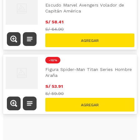
Escudo Marvel Avengers Volador de
Capitán América
S/
58
.
41
S/
64.90
-
10 %
Figura Spider-Man Titan Series Hombre
Araña
S/
53
.
91
S/
59.90