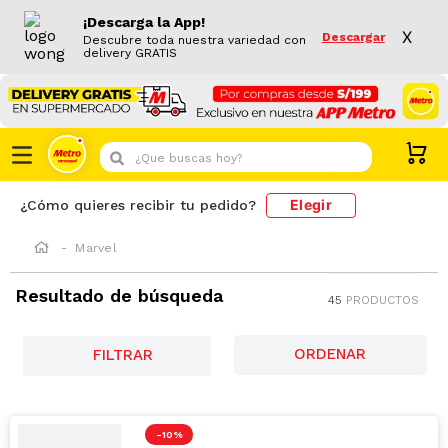
¡Descarga la App!
X
Descargar
Descubre toda nuestra variedad con
delivery GRATIS
¿Que buscas hoy?
Elegir
¿Cómo quieres recibir tu pedido?
Marvel
Resultado de búsqueda
45
PRODUCTOS
FILTRAR
-
10 %