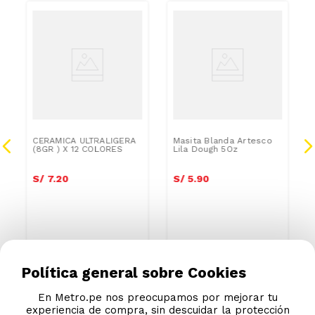
CERAMICA ULTRALIGERA
Masita Blanda Artesco
(8GR ) X 12 COLORES
Lila Dough 5Oz
S/
7
.
20
S/
5
.
90
Política general sobre Cookies
En Metro.pe nos preocupamos por mejorar tu
experiencia de compra, sin descuidar la protección