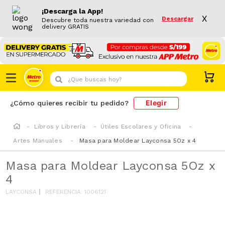
¡Descarga la App!
X
Descargar
Descubre toda nuestra variedad con
delivery GRATIS
¿Que buscas hoy?
Elegir
¿Cómo quieres recibir tu pedido?
Libros y Librería
Útiles Escolares y Oficina
Artes Manuales
Masa para Moldear Layconsa 5Oz x 4
Masa para Moldear Layconsa 5Oz x
4
LAYCONSA
REFERENCIA
:
1006121