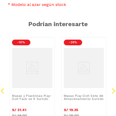
* Modelo al azar según stock
Podrían interesarte
-
10 %
-
28 %
Masas y Plastilinas Play-
Masas Play-Doh Sets de
Doh Pack se 8 Surtido
Almacenamiento Surtido
S/
31
.
41
S/
19
.
35
S/
34.90
S/
26.90