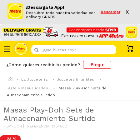
¡Descarga la App!
X
Descargar
Descubre toda nuestra variedad con
delivery GRATIS
¿Que buscas hoy?
Elegir
¿Cómo quieres recibir tu pedido?
La Juguetería
Juguetes Infantiles
Arte y Manualidades
Masas Play-Doh Sets de
Almacenamiento Surtido
Masas Play-Doh Sets de
Almacenamiento Surtido
PLAY-DOH
REFERENCIA
:
1064502
-
28 %