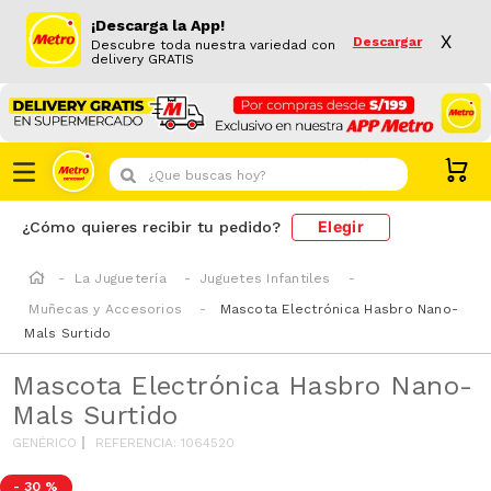
¡Descarga la App!
X
Descargar
Descubre toda nuestra variedad con
delivery GRATIS
¿Que buscas hoy?
Elegir
¿Cómo quieres recibir tu pedido?
La Juguetería
Juguetes Infantiles
Muñecas y Accesorios
Mascota Electrónica Hasbro Nano-
Mals Surtido
Mascota Electrónica Hasbro Nano-
Mals Surtido
GENÉRICO
REFERENCIA
:
1064520
-
30 %