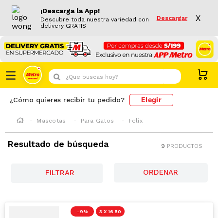
¡Descarga la App!
X
Descargar
Descubre toda nuestra variedad con
delivery GRATIS
¿Que buscas hoy?
Elegir
¿Cómo quieres recibir tu pedido?
Mascotas
Para Gatos
Felix
Resultado de búsqueda
9
PRODUCTOS
FILTRAR
-
9 %
3 X 16.50