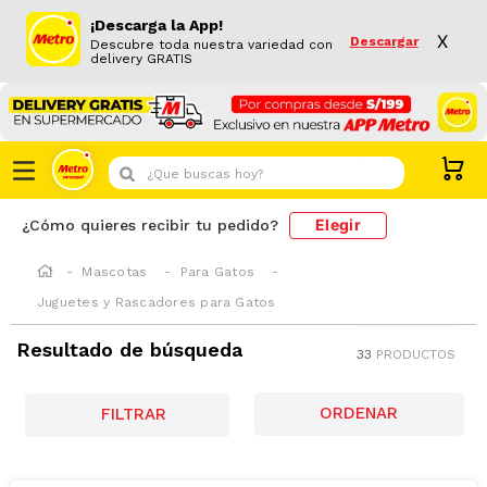
¡Descarga la App!
X
Descargar
Descubre toda nuestra variedad con
delivery GRATIS
¿Que buscas hoy?
Elegir
¿Cómo quieres recibir tu pedido?
Mascotas
Para Gatos
Juguetes y Rascadores para Gatos
Resultado de búsqueda
33
PRODUCTOS
FILTRAR