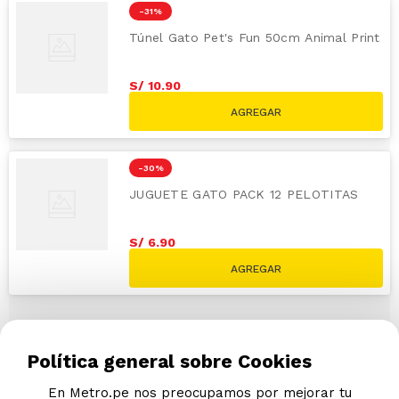
-
31 %
Túnel Gato Pet's Fun 50cm Animal Print
S/
10
.
90
S/
15.90
-
30 %
JUGUETE GATO PACK 12 PELOTITAS
S/
6
.
90
S/
9.90
Política general sobre Cookies
En Metro.pe nos preocupamos por mejorar tu