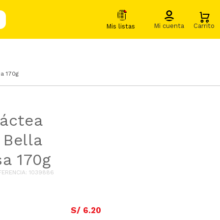
a 170g
áctea
Bella
a 170g
FERENCIA
:
1039886
S/
6
.
20