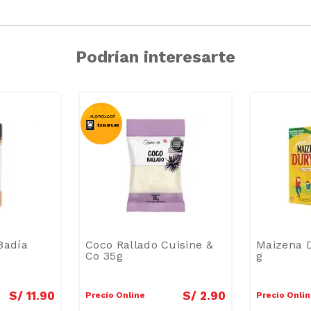
Podrían interesarte
Badía
Coco Rallado Cuisine &
Maizena D
Co 35g
g
S/
11
.
90
S/
2
.
90
Precio Online
Precio Onli