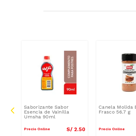
RASAS-
SAT
osa
Saborizante Sabor
Canela Molida 
g
Esencia de Vainilla
Frasco 56.7 g
Umsha 90ml
6
.
20
S/
2
.
50
Precio Online
Precio Online