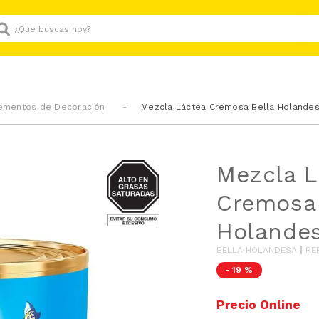
Que buscas hoy?
lementos de Decoración
Mezcla Láctea Cremosa Bella Holandes
GRASAS-
Mezcla L
SAT
Cremosa 
Holandes
BELLA HOLANDESA
RE
-
19 %