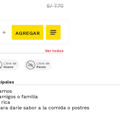
S/
7
.
70
＋
Ver todos
cipales
ramos
amigos o familia
 rica
ra darle sabor a la comida o postres