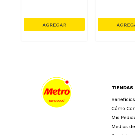
/
7.70
TIENDAS
Beneficios
Cómo Co
Mis Pedid
Medios de