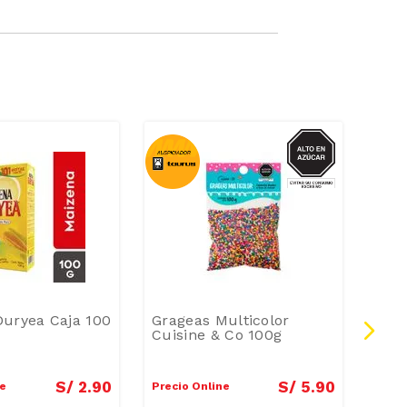
AZUCAR
uryea Caja 100
Grageas Multicolor
Cre
Cuisine & Co 100g
Coc
200
S/
2
.
90
S/
5
.
90
ne
Precio Online
Preci