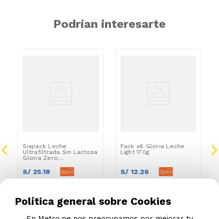
Podrían interesarte
Sixpack Leche
Pack x6 Gloria Leche
Ultrafiltrada Sin Lactosa
Light 170g
Gloria Zero
Lacto Lata 390g
S/
25
.
18
S/
12
.
26
S/
26
.
50
S/
12
.
90
Política general sobre Cookies
En Metro.pe nos preocupamos por mejorar tu