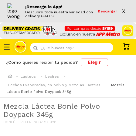
¡Descarga la App!
X
Descargar
Descubre toda nuestra variedad con
delivery GRATIS
¿Que buscas hoy?
Elegir
¿Cómo quieres recibir tu pedido?
Lácteos
Leches
Leches Evaporadas, en polvo y Mezclas Lácteas
Mezcla
Láctea Bonle Polvo Doypack 345g
Mezcla Láctea Bonle Polvo
Doypack 345g
BONLÉ
REFERENCIA
:
975128