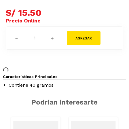
S/
15
.
50
－
＋
Características Principales
Contiene 40 gramos
Podrían interesarte
AZUCAR/GRASAS-
AZUCAR/GRAS
SAT
SAT