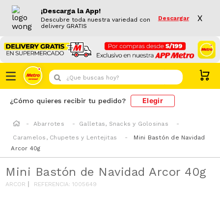
¡Descarga la App!
X
Descargar
Descubre toda nuestra variedad con
delivery GRATIS
¿Que buscas hoy?
Elegir
¿Cómo quieres recibir tu pedido?
Abarrotes
Galletas, Snacks y Golosinas
Caramelos, Chupetes y Lentejitas
Mini Bastón de Navidad
Arcor 40g
Mini Bastón de Navidad Arcor 40g
ARCOR
REFERENCIA
:
1005649