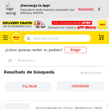
¡Descarga la App!
X
Descargar
Descubre toda nuestra variedad con
delivery GRATIS
¿Que buscas hoy?
Elegir
¿Cómo quieres recibir tu pedido?
Miskísimoo
Resultado de búsqueda
4
PRODUCTOS
FILTRAR
Chocolatada en Polvo Miskísimoo 190g