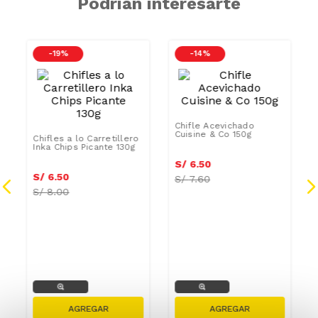
Mezcla de hojuelas de plátanos fritos
Podrían interesarte
-
19 %
-
14 %
GRASAS-
SAT
Chifles a lo Carretillero
Chifle Acevichado
Inka Chips Picante 130g
Cuisine & Co 150g
S/
5
.
85
S/
5
.
85
S/
6
.
50
S/
6
.
50
S/
8.00
S/
7.60