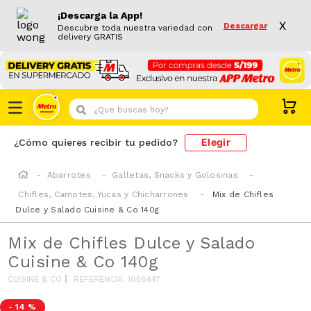
¡Descarga la App!
X
Descargar
Descubre toda nuestra variedad con
delivery GRATIS
¿Que buscas hoy?
Elegir
¿Cómo quieres recibir tu pedido?
Abarrotes
Galletas, Snacks y Golosinas
Chifles, Camotes, Yucas y Chicharrones
Mix de Chifles
Dulce y Salado Cuisine & Co 140g
Mix de Chifles Dulce y Salado
Cuisine & Co 140g
CUISINE & CO
REFERENCIA
:
1056447
-
14 %