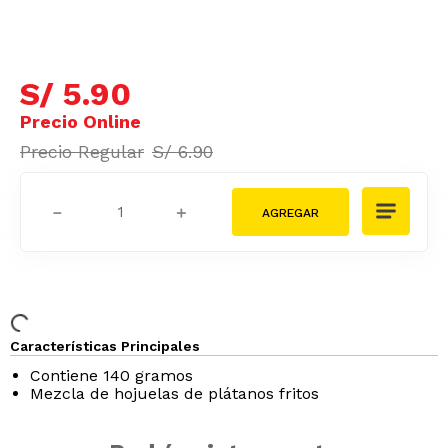
S/
5
.
31
Tarjeta Cencosud
S/
5
.
90
S/
6
.
90
－
＋
Características Principales
Contiene 140 gramos