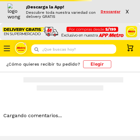
¡Descarga la App!
X
Descargar
Descubre toda nuestra variedad con
delivery GRATIS
¿Que buscas hoy?
Elegir
¿Cómo quieres recibir tu pedido?
Cargando comentarios...