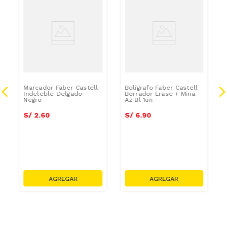
0
Marcador Faber Castell
Bolígrafo Faber Castell
Indeleble Delgado
Borrador Erase + Mina
Negro
Az Bl 1un
S/
2
.
60
S/
6
.
90