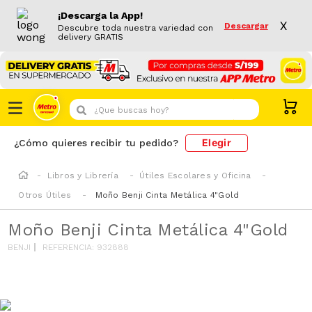
¡Descarga la App!
X
Descargar
Descubre toda nuestra variedad con
delivery GRATIS
¿Que buscas hoy?
Elegir
¿Cómo quieres recibir tu pedido?
Libros y Librería
Útiles Escolares y Oficina
Otros Útiles
Moño Benji Cinta Metálica 4"Gold
Moño Benji Cinta Metálica 4"Gold
BENJI
REFERENCIA
:
932888