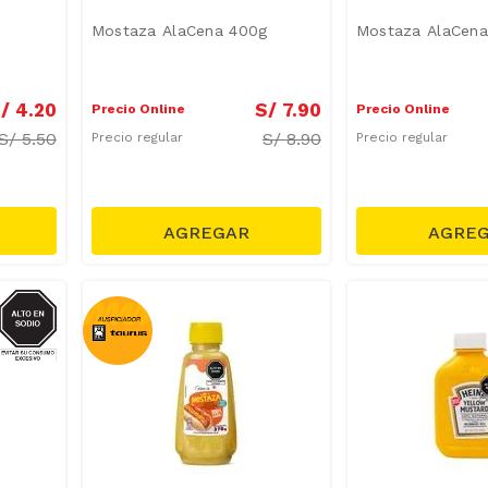
Mostaza AlaCena 400g
Mostaza AlaCena
/
4
.
20
S/
7
.
90
Precio Online
Precio Online
S/
5.50
S/
8.90
Precio regular
Precio regular
SODIO