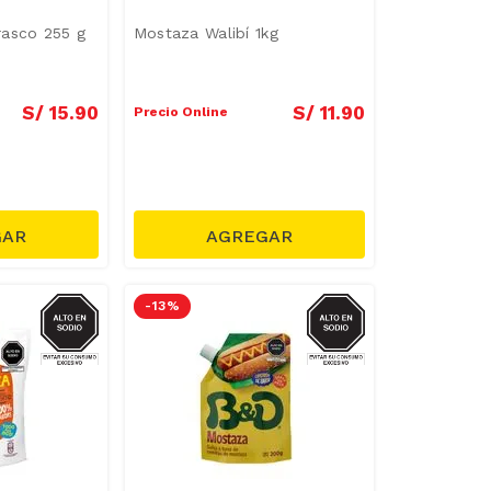
rasco 255 g
Mostaza Walibí 1kg
S/
15
.
90
S/
11
.
90
Precio Online
SODIO
SODIO
-
13 %