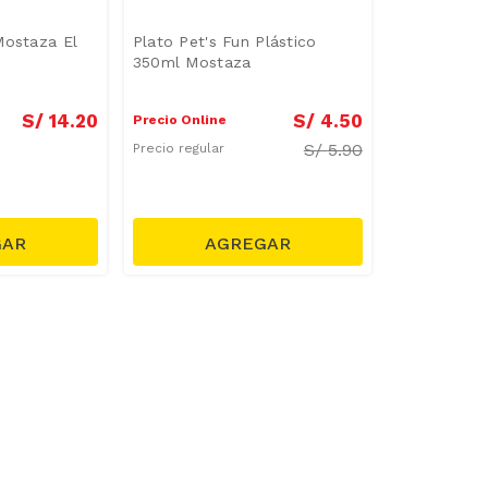
Mostaza El
Plato Pet's Fun Plástico
350ml Mostaza
S/
14
.
20
S/
4
.
50
Precio Online
S/
5.90
Precio regular