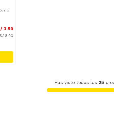
 Cuero
/
3
.
50
S/
8.90
Has visto todos los
25
pro