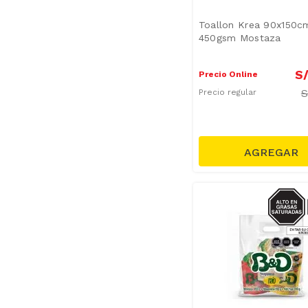
Toallon Krea 90x150c
450gsm Mostaza
S
Precio Online
Precio regular
SODIO/
S