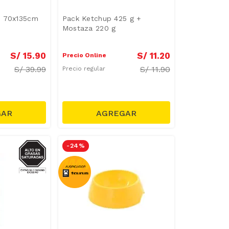
a 70x135cm
Pack Ketchup 425 g +
Mostaza 220 g
S/
15
.
90
S/
11
.
20
Precio Online
S/
39.99
S/
11.90
Precio regular
GRASAS-
-
24 %
SAT