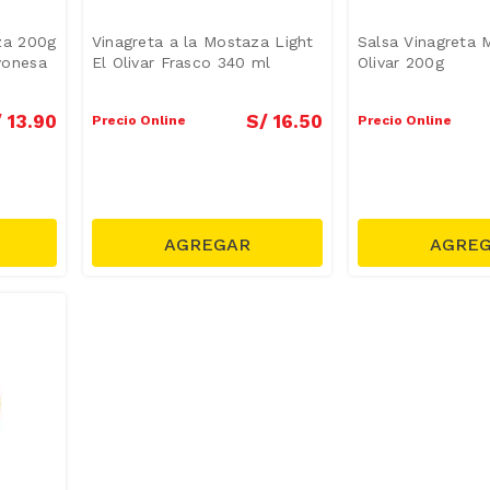
za 200g
Vinagreta a la Mostaza Light
Salsa Vinagreta 
yonesa
El Olivar Frasco 340 ml
Olivar 200g
/
13
.
90
S/
16
.
50
Precio Online
Precio Online