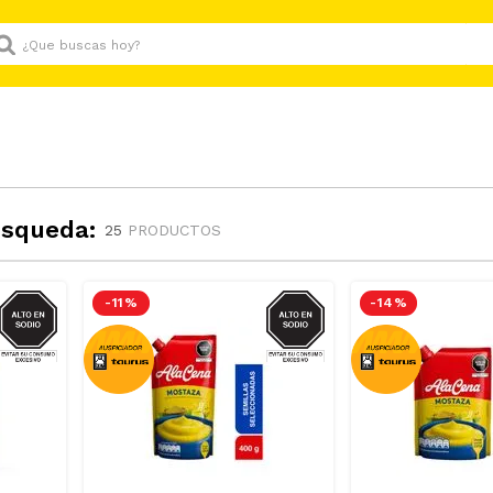
Que buscas hoy?
úsqueda:
25
PRODUCTOS
SODIO
SODIO
-
11 %
-
14 %