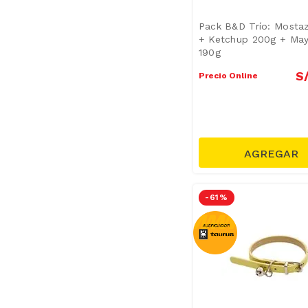
Pack B&D Trío: Mosta
+ Ketchup 200g + Ma
190g
S
Precio Online
-
61 %