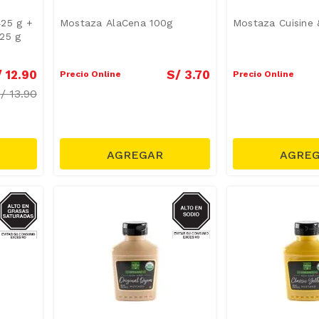
25 g +
Mostaza AlaCena 100g
Mostaza Cuisine
25 g
/
12
.
90
S/
3
.
70
Precio Online
Precio Online
S/
13.90
GRASAS-
SODIO
SAT