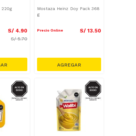
 220g
Mostaza Heinz Doy Pack 368
g
S/
4
.
90
S/
13
.
50
Precio Online
S/
5.70
SODIO
SODIO