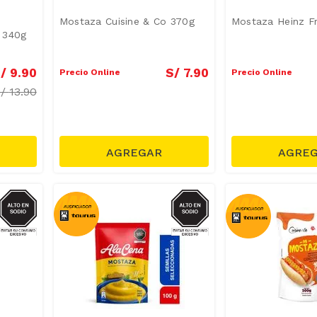
Mostaza Cuisine & Co 370g
Mostaza Heinz F
c 340g
/
9
.
90
S/
7
.
90
Precio Online
Precio Online
S/
13.90
SODIO
SODIO