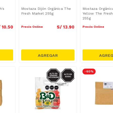
h's
Mostaza Dijón Orgánica The
Mostaza Orgánica
Fresh Market 255g
Yellow The Fresh
255g
/
10
.
50
S/
13
.
90
Precio Online
Precio Online
SODIO/GRASAS-
-
60 %
SAT