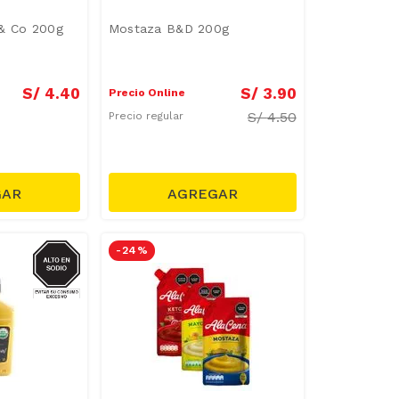
 & Co 200g
Mostaza B&D 200g
S/
4
.
40
S/
3
.
90
Precio Online
S/
4.50
Precio regular
SODIO
-
24 %