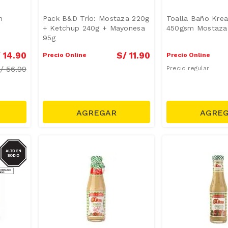
m
Pack B&D Trío: Mostaza 220g
Toalla Baño Kre
+ Ketchup 240g + Mayonesa
450gsm Mostaza
95g
/
14
.
90
S/
11
.
90
Precio Online
Precio Online
S/
56.99
Precio regular
GRASAS-
AT