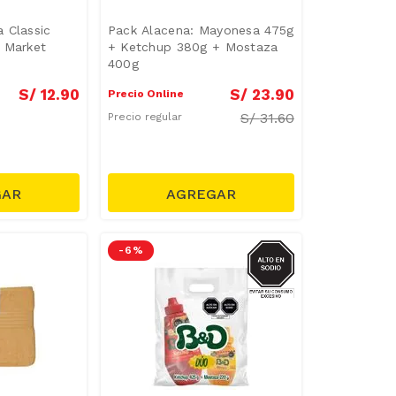
 Classic
Pack Alacena: Mayonesa 475g
 Market
+ Ketchup 380g + Mostaza
400g
S/
12
.
90
S/
23
.
90
Precio Online
S/
31.60
Precio regular
SODIO
-
6 %