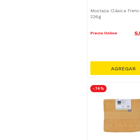
Mostaza Clásica Frenc
226g
S
Precio Online
-
74 %