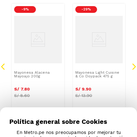
-
9 %
-
29 %
SODIO/GRASAS-
SAT
Mayonesa Alacena
Mayonesa Light Cuisine
Mayoajo 200g
& Co Doypack 475 g
S/
7
.
80
S/
9
.
90
S/
8.60
S/
13.90
Política general sobre Cookies
En Metro.pe nos preocupamos por mejorar tu