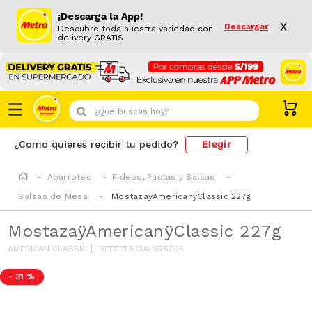
¡Descarga la App!
X
Descargar
Descubre toda nuestra variedad con
delivery GRATIS
¿Que buscas hoy?
Elegir
¿Cómo quieres recibir tu pedido?
Abarrotes
Fideos, Pastas y Salsas
Salsas de Mesa
MostazaÿAmericanÿClassic 227g
MostazaÿAmericanÿClassic 227g
AMERICAN CLASSIC
REFERENCIA
:
975705
-
31 %