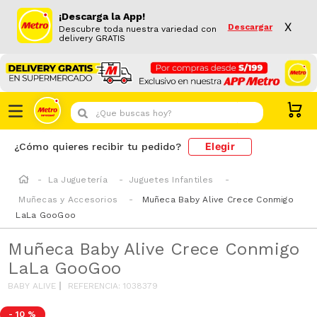
¡Descarga la App!
X
Descargar
Descubre toda nuestra variedad con
delivery GRATIS
¿Que buscas hoy?
Elegir
¿Cómo quieres recibir tu pedido?
La Juguetería
Juguetes Infantiles
Muñecas y Accesorios
Muñeca Baby Alive Crece Conmigo
LaLa GooGoo
Muñeca Baby Alive Crece Conmigo
LaLa GooGoo
BABY ALIVE
REFERENCIA
:
1038379
-
10 %