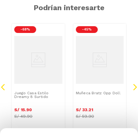
Podrían interesarte
-
68 %
-
45 %
Juego Casa Estilo
Muñeca Bratz Opp Doll
Dreamy 8 Surtido
S/
15
.
90
S/
33
.
21
S/
49.90
S/
59.90