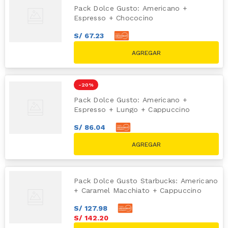
Pack Dolce Gusto: Americano +
Espresso + Chococino
S/
67
.
23
S/
74
.
70
S/
89.70
-
20 %
Pack Dolce Gusto: Americano +
Espresso + Lungo + Cappuccino
S/
86
.
04
S/
95
.
60
S/
119.60
Pack Dolce Gusto Starbucks: Americano
+ Caramel Macchiato + Cappuccino
S/
127
.
98
S/
142
.
20