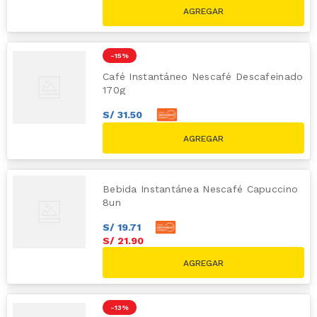
S/
28
.
00
S/
34.30
-
15 %
Café Instantáneo Nescafé Descafeinado
170g
S/
31
.
50
S/
35
.
00
S/
41.10
Bebida Instantánea Nescafé Capuccino
8un
S/
19
.
71
S/
21
.
90
-
13 %