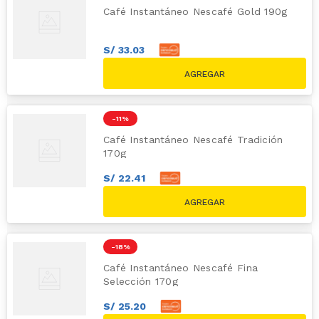
Café Instantáneo Nescafé Gold 190g
S/
33
.
03
S/
36
.
70
S/
42.20
-
11 %
Café Instantáneo Nescafé Tradición
170g
S/
22
.
41
S/
24
.
90
S/
27.90
-
18 %
Café Instantáneo Nescafé Fina
Selección 170g
S/
25
.
20