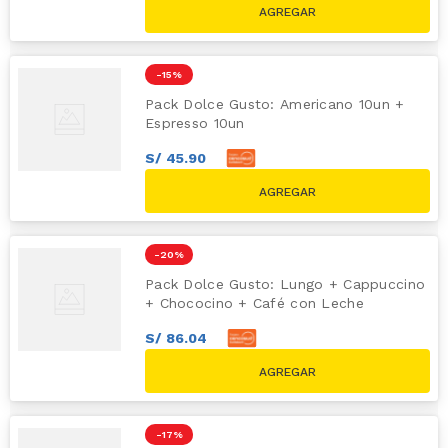
-
15 %
Pack Dolce Gusto: Americano 10un +
Espresso 10un
S/
45
.
90
S/
51
.
00
S/
59.80
-
20 %
Pack Dolce Gusto: Lungo + Cappuccino
+ Chococino + Café con Leche
S/
86
.
04
S/
95
.
60
S/
119.60
-
17 %