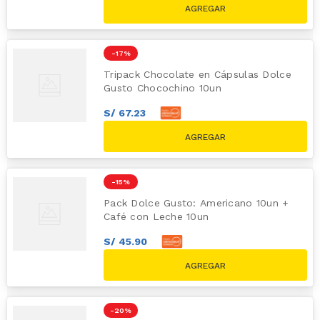
S/
59.80
-
17 %
Tripack Chocolate en Cápsulas Dolce
Gusto Chocochino 10un
S/
67
.
23
S/
74
.
70
S/
89.70
-
15 %
Pack Dolce Gusto: Americano 10un +
Café con Leche 10un
S/
45
.
90
S/
51
.
00
S/
59.80
-
20 %