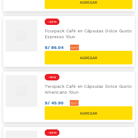
S/
119.60
-
20 %
Fourpack Café en Cápsulas Dolce Gusto
Espresso 10un
S/
86
.
04
S/
95
.
60
S/
119.60
-
15 %
Twopack Café en Cápsulas Dolce Gusto
Americano 10un
S/
45
.
90
S/
51
.
00
S/
59.80
-
20 %