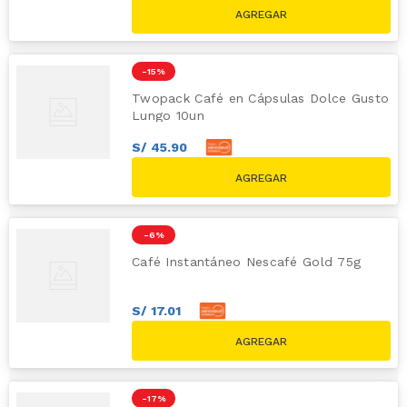
S/
51
.
00
S/
59.80
-
15 %
Twopack Café en Cápsulas Dolce Gusto
Lungo 10un
S/
45
.
90
S/
51
.
00
S/
59.80
-
6 %
Café Instantáneo Nescafé Gold 75g
S/
17
.
01
S/
18
.
90
S/
20.00
-
17 %