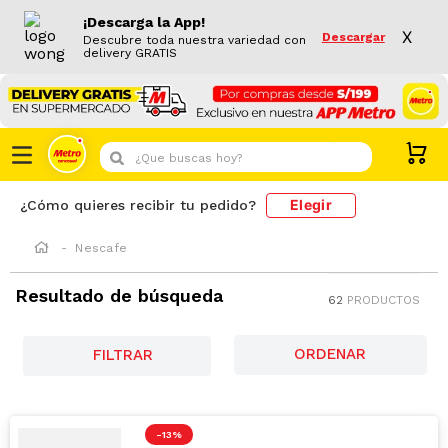
¡Descarga la App!
X
Descargar
Descubre toda nuestra variedad con
delivery GRATIS
¿Que buscas hoy?
Elegir
¿Cómo quieres recibir tu pedido?
Nescafe
Resultado de búsqueda
62
PRODUCTOS
FILTRAR
-
13 %