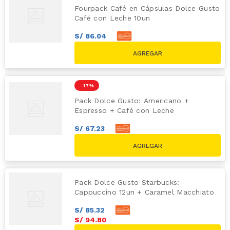
Fourpack Café en Cápsulas Dolce Gusto
Café con Leche 10un
S/
86
.
04
S/
95
.
60
S/
119.60
-
17 %
Pack Dolce Gusto: Americano +
Espresso + Café con Leche
S/
67
.
23
S/
74
.
70
S/
89.70
Pack Dolce Gusto Starbucks:
Cappuccino 12un + Caramel Macchiato
12un
S/
85
.
32
S/
94
.
80