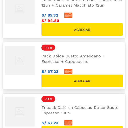
12un + Caramel Macchiato 12un
S/
85
.
32
S/
94
.
80
-
17 %
Pack Dolce Gusto: Americano +
Espresso + Cappuccino
S/
67
.
23
S/
74
.
70
S/
89.70
-
17 %
Tripack Café en Cápsulas Dolce Gusto
Espresso 10un
S/
67
.
23