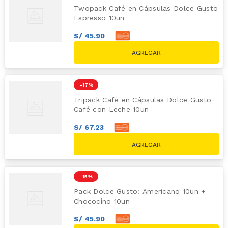
Twopack Café en Cápsulas Dolce Gusto
Espresso 10un
S/
45
.
90
S/
51
.
00
S/
59.80
-
17 %
Tripack Café en Cápsulas Dolce Gusto
Café con Leche 10un
S/
67
.
23
S/
74
.
70
S/
89.70
-
15 %
Pack Dolce Gusto: Americano 10un +
Chococino 10un
S/
45
.
90