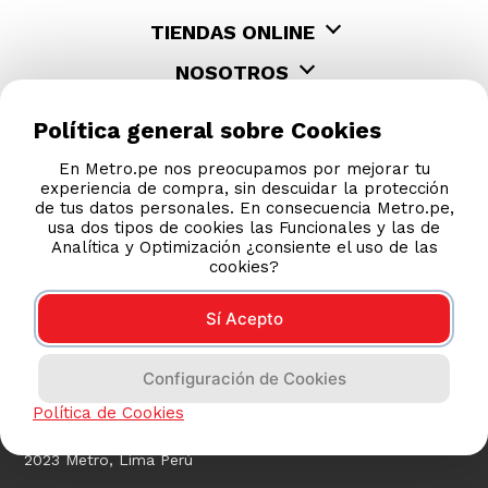
TIENDAS ONLINE
NOSOTROS
CONTÁCTANOS
Política general sobre Cookies
En Metro.pe nos preocupamos por mejorar tu
experiencia de compra, sin descuidar la protección
de tus datos personales. En consecuencia Metro.pe,
usa dos tipos de cookies las Funcionales y las de
Analítica y Optimización ¿consiente el uso de las
cookies?
Sí Acepto
COMPRAS 100% SEGURAS
Configuración de Cookies
Esta tienda usa Niubiz para realizar transacciones
electrónicas.
Política de Cookies
2023 Metro, Lima Perú