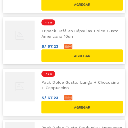
S/
51
.
00
S/
59.80
-
17 %
Tripack Café en Cápsulas Dolce Gusto
Americano 10un
S/
67
.
23
S/
74
.
70
S/
89.70
-
17 %
Pack Dolce Gusto: Lungo + Chococino
+ Cappuccino
S/
67
.
23
S/
74
.
70
S/
89.70
Pack Dolce Gusto Starbucks: Americano