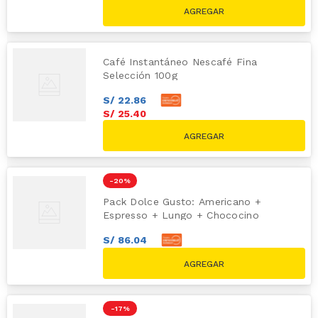
Café Instantáneo Nescafé Fina
Selección 100g
S/
22
.
86
S/
25
.
40
-
20 %
Pack Dolce Gusto: Americano +
Espresso + Lungo + Chococino
S/
86
.
04
S/
95
.
60
S/
119.60
-
17 %