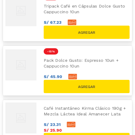
Tripack Café en Cápsulas Dolce Gusto
Cappuccino 10un
S/
67
.
23
S/
74
.
70
S/
89.70
-
15 %
Pack Dolce Gusto: Espresso 10un +
Cappuccino 10un
S/
45
.
90
S/
51
.
00
S/
59.80
Café Instantáneo Kirma Clásico 190g +
Mezcla Láctea Ideal Amanecer Lata
390g
S/
23
.
31
S/
25
.
90