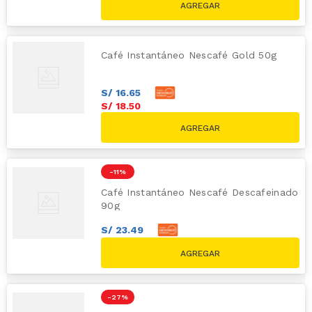
Café Instantáneo Nescafé Gold 50g
S/
16
.
65
S/
18
.
50
-
11 %
Café Instantáneo Nescafé Descafeinado
90g
S/
23
.
49
S/
26
.
10
S/
29.30
-
27 %