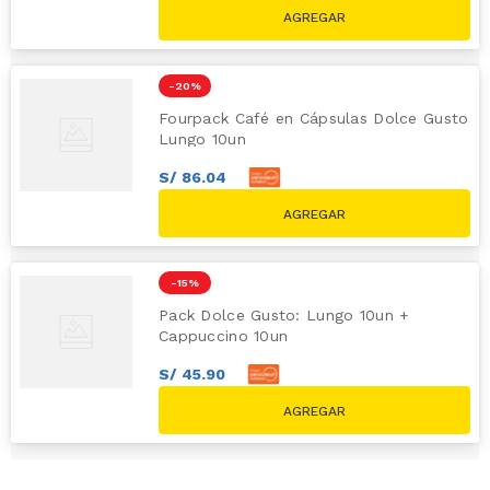
S/
74
.
70
S/
89.70
-
20 %
Fourpack Café en Cápsulas Dolce Gusto
Lungo 10un
S/
86
.
04
S/
95
.
60
S/
119.60
-
15 %
Pack Dolce Gusto: Lungo 10un +
Cappuccino 10un
S/
45
.
90
S/
51
.
00
S/
59.80