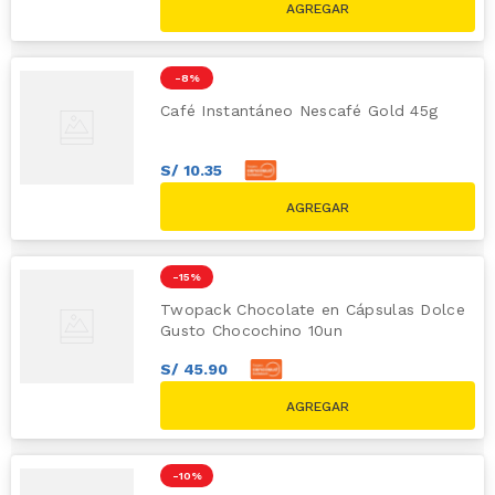
S/
24.90
-
8 %
Café Instantáneo Nescafé Gold 45g
S/
10
.
35
S/
11
.
50
S/
12.50
-
15 %
Twopack Chocolate en Cápsulas Dolce
Gusto Chocochino 10un
S/
45
.
90
S/
51
.
00
S/
59.80
-
10 %