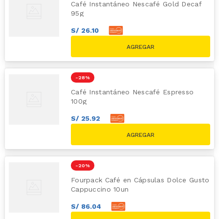
Café Instantáneo Nescafé Gold Decaf
95g
S/
26
.
10
S/
29
.
00
S/
39.90
-
28 %
Café Instantáneo Nescafé Espresso
100g
S/
25
.
92
S/
28
.
80
S/
39.90
-
20 %
Fourpack Café en Cápsulas Dolce Gusto
Cappuccino 10un
S/
86
.
04
S/
95
.
60