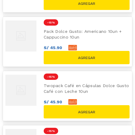
-
15 %
Pack Dolce Gusto: Americano 10un +
Cappuccino 10un
S/
45
.
90
S/
51
.
00
S/
59.80
-
15 %
Twopack Café en Cápsulas Dolce Gusto
Café con Leche 10un
S/
45
.
90
S/
51
.
00
S/
59.80
-
15 %