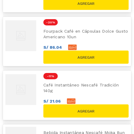
S/
16.90
-
20 %
Fourpack Café en Cápsulas Dolce Gusto
Americano 10un
S/
86
.
04
S/
95
.
60
S/
119.60
-
11 %
Café Instantáneo Nescafé Tradición
140g
S/
21
.
06
S/
23
.
40
S/
26.30
Bebida Instantánea Nescafé Moka 8un