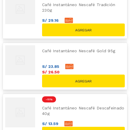
Café Instantáneo Nescafé Tradición
230g
S/
29
.
16
S/
32
.
40
S/
37.20
Café Instantáneo Nescafé Gold 95g
S/
23
.
85
S/
26
.
50
-
11 %
Café Instantáneo Nescafé Descafeinado
40g
S/
13
.
59
S/
15
.
10