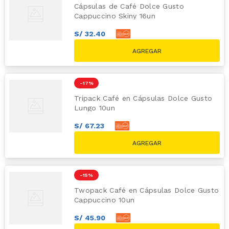
Cápsulas de Café Dolce Gusto
Cappuccino Skiny 16un
S/
32
.
40
S/
36
.
00
S/
39.90
-
17 %
Tripack Café en Cápsulas Dolce Gusto
Lungo 10un
S/
67
.
23
S/
74
.
70
S/
89.70
-
15 %
Twopack Café en Cápsulas Dolce Gusto
Cappuccino 10un
S/
45
.
90
S/
51
.
00