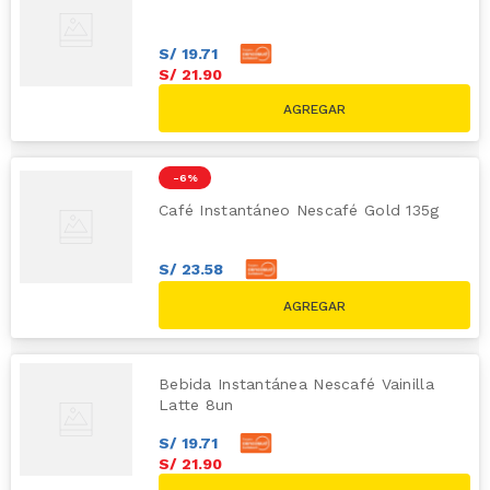
S/
19
.
71
S/
21
.
90
-
6 %
Café Instantáneo Nescafé Gold 135g
S/
23
.
58
S/
26
.
20
S/
28.00
Bebida Instantánea Nescafé Vainilla
Latte 8un
S/
19
.
71
S/
21
.
90