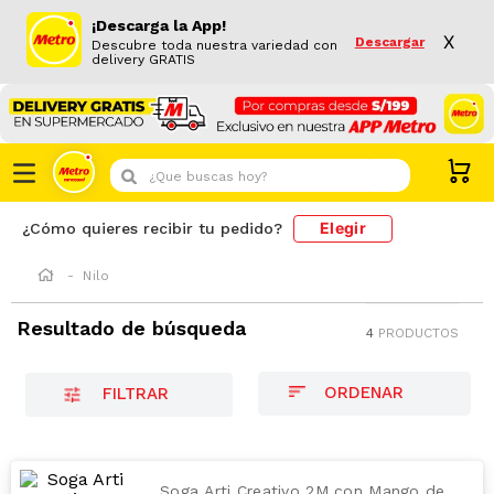
¡Descarga la App!
X
Descargar
Descubre toda nuestra variedad con
delivery GRATIS
¿Que buscas hoy?
Elegir
¿Cómo quieres recibir tu pedido?
Nilo
Resultado de búsqueda
4
PRODUCTOS
FILTRAR
Soga Arti Creativo 2M con Mango de