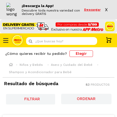
¡Descarga la App!
X
Descargar
Descubre toda nuestra variedad con
delivery GRATIS
¿Que buscas hoy?
Elegir
¿Cómo quieres recibir tu pedido?
Niños y Bebés
Aseo y Cuidado del Bebé
Shampoo y Acondicionador para Bebé
Resultado de búsqueda
83
PRODUCTOS
FILTRAR