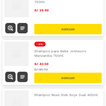
750ml
S/
29
.
90
-
5 %
Shampoo para Bebé Johnson's
Manzanilla 750ml
S/
43
.
50
S/
45.70
Shampoo Muss Kids Boys Dual 400ml