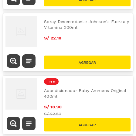
Spray Desenredante Johnson's Fuerza y
Vitamina 200ml
S/
22
.
10
-
16 %
Acondicionador Baby Ammens Original
400ml
S/
18
.
90
S/
22.50