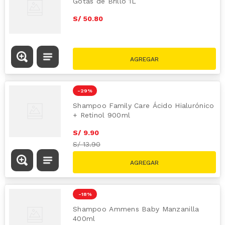
Gotas de Brillo 1L
S/
50
.
80
-
29 %
Shampoo Family Care Ácido Hialurónico
+ Retinol 900ml
S/
9
.
90
S/
13.90
-
18 %
Shampoo Ammens Baby Manzanilla
400ml