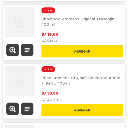
-
18 %
Shampoo Ammens Original Frascojín
400 ml
S/
18
.
00
S/
21.90
-
17 %
Pack Ammens Original: Shampoo 400ml
+ Refill 400ml
S/
35
.
50
S/
42.90