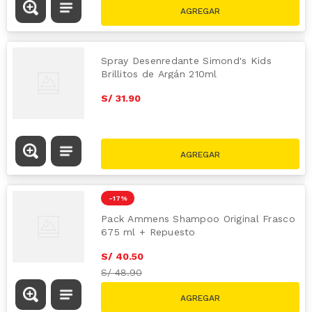
Spray Desenredante Simond's Kids
Brillitos de Argán 210ml
S/
31
.
90
-
17 %
Pack Ammens Shampoo Original Frasco
675 ml + Repuesto
S/
40
.
50
S/
48.90