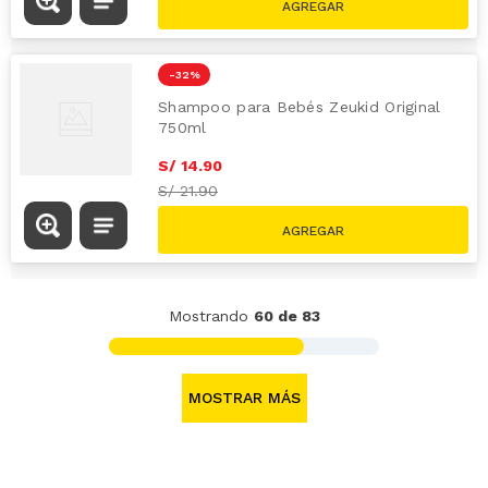
-
32 %
Shampoo para Bebés Zeukid Original
750ml
S/
14
.
90
S/
21.90
Mostrando
60 de 83
MOSTRAR MÁS