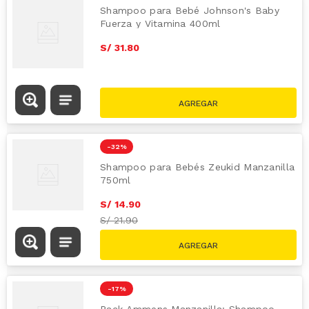
Shampoo para Bebé Johnson's Baby
Fuerza y Vitamina 400ml
S/
31
.
80
-
32 %
Shampoo para Bebés Zeukid Manzanilla
750ml
S/
14
.
90
S/
21.90
-
17 %
Pack Ammens Manzanilla: Shampoo