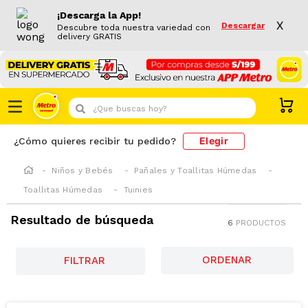
¡Descarga la App!
X
Descargar
Descubre toda nuestra variedad con
delivery GRATIS
¿Que buscas hoy?
Elegir
¿Cómo quieres recibir tu pedido?
Niños y Bebés
Pañales y Toallitas Húmedas
Toallitas Húmedas
Tuinies
Resultado de búsqueda
6
PRODUCTOS
FILTRAR