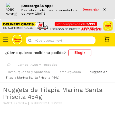
¡Descarga la App!
X
Descargar
Descubre toda nuestra variedad con
delivery GRATIS
¿Que buscas hoy?
Elegir
¿Cómo quieres recibir tu pedido?
Carnes, Aves y Pescados
Hamburguesas y Apanados
Hamburguesas
Nuggets de
Tilapia Marina Santa Priscila 454g
Nuggets de Tilapia Marina Santa
Priscila 454g
SANTA PRISCILA
REFERENCIA
:
921093