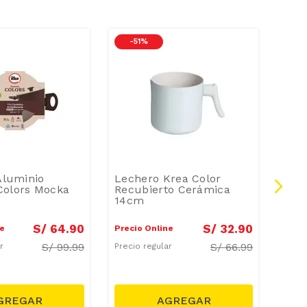
-
51 %
-
4
 Aluminio
Lechero Krea Color
Lech
Colors Mocka
Recubierto Cerámica
Rec
14cm
10c
S/
64
.
90
S/
32
.
90
ne
Precio Online
Preci
S/
99.99
S/
66.99
ar
Precio regular
Preci