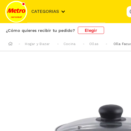
¿
CATEGORIAS
Elegir
¿Cómo quieres recibir tu pedido?
Hogar y Bazar
Cocina
Ollas
Olla Fac