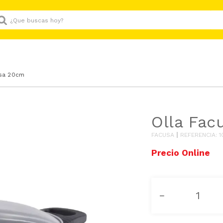
Que buscas hoy?
usa 20cm
Olla Fac
FACUSA
REFERENCIA
:
1
－