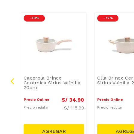
-
70 %
-
72 %
Cacerola Brinox
Olla Brinox Ce
Cerámica Sirius Vainilla
Sirius Vainilla
20cm
9
.
99
S/
34
.
90
Precio Online
Precio Online
S/
115.99
Precio regular
Precio regular