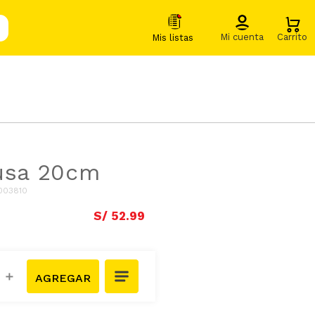
usa 20cm
003810
S/
52
.
99
＋