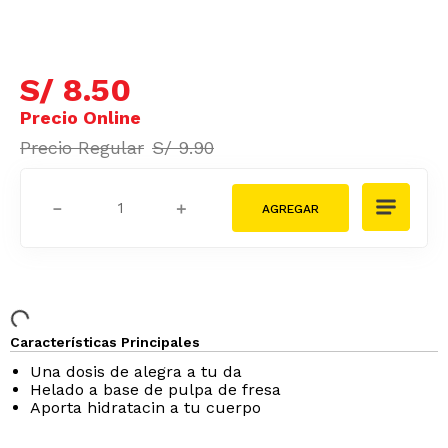
S/
8
.
50
S/
9
.
90
－
＋
Características Principales
Una dosis de alegr­a a tu d­a
Helado a base de pulpa de fresa
Aporta hidratacin a tu cuerpo