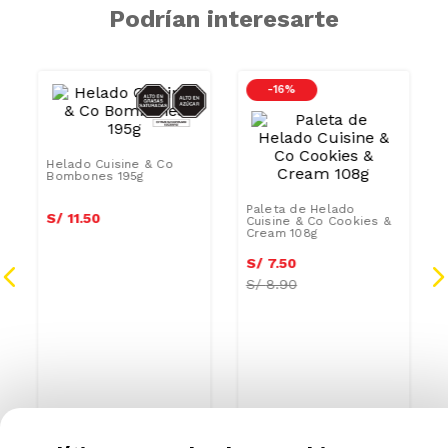
Podrían interesarte
CAR
AZUCAR/GRASAS-
-
16 %
SAT
AZUCAR/SODIO/G
SAT
0
Helado Cuisine & Co
Bombones 195g
Paleta de Helado
Cuisine & Co Cookies &
Cream 108g
S/
11
.
50
S/
7
.
50
S/
8.90