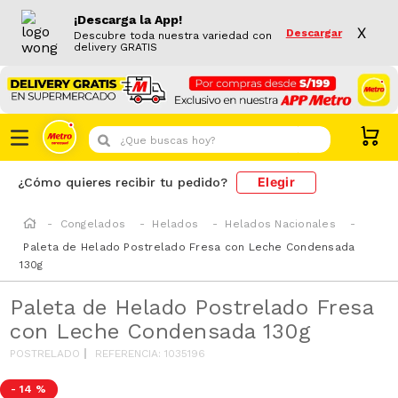
¡Descarga la App!
X
Descargar
Descubre toda nuestra variedad con
delivery GRATIS
¿Que buscas hoy?
Elegir
¿Cómo quieres recibir tu pedido?
Congelados
Helados
Helados Nacionales
Paleta de Helado Postrelado Fresa con Leche Condensada
130g
Paleta de Helado Postrelado Fresa
con Leche Condensada 130g
POSTRELADO
REFERENCIA
:
1035196
-
14 %