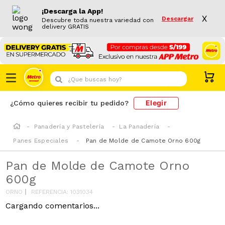
¡Descarga la App!
X
Descargar
Descubre toda nuestra variedad con
delivery GRATIS
¿Que buscas hoy?
Elegir
¿Cómo quieres recibir tu pedido?
Panadería y Pastelería
La Panadería
Panes Especiales
Pan de Molde de Camote Orno 600g
Pan de Molde de Camote Orno
600g
ORNO
REFERENCIA
:
1031034
Cargando comentarios...