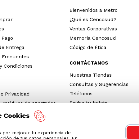
Bienvenidos a Metro
mprar
¿Qué es Cencosud?
os
Ventas Corporativas
 Pago
Memoria Cencosud
 de Entrega
Código de Ética
 Frecuentes
CONTÁCTANOS
y Condiciones
Nuestras Tiendas
Consultas y Sugerencias
Teléfonos
de Privacidad
Revisa tu boleta
e residuos de apartados
 y electrónicos (RAEE)
e Cookies
e Neumáticos Fuera de Uso
por mejorar tu experiencia de
 App
ección de tus datos personales. En