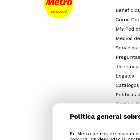
Beneficios
Cómo Co
Mis Pedid
Medios de
Servicios
Preguntas
Términos 
Legales
Catálogos
Políticas 
Gestión d
eléctricos
Política general sobr
Gestión d
(NFU)
En Metro.pe nos preocupamos 
Descargar
compra, sin descuidar la prot