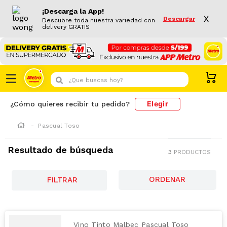
¡Descarga la App!
X
Descargar
Descubre toda nuestra variedad con
delivery GRATIS
¿Que buscas hoy?
Elegir
¿Cómo quieres recibir tu pedido?
Pascual Toso
Resultado de búsqueda
3
PRODUCTOS
FILTRAR
Vino Tinto Malbec Pascual Toso