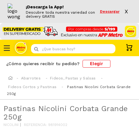
¡Descarga la App!
X
Descargar
Descubre toda nuestra variedad con
delivery GRATIS
¿Que buscas hoy?
Elegir
¿Cómo quieres recibir tu pedido?
Abarrotes
Fideos, Pastas y Salsas
Fideos Cortos y Pastinas
Pastinas Nicolini Corbata Grande
250g
Pastinas Nicolini Corbata Grande
250g
NICOLINI
REFERENCIA
:
981914002