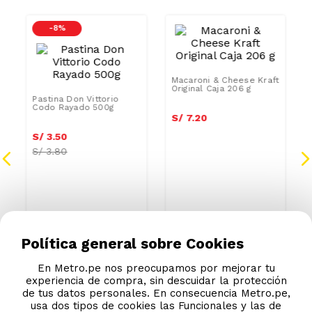
Podrían interesarte
-
8 %
AZUCAR/SODI
Macaroni & Cheese Kraft
Original Caja 206 g
Pastina Don Vittorio
Codo Rayado 500g
S/
6
.
48
Política general sobre Cookies
S/
7
.
20
S/
3
.
15
S/
3
.
50
En Metro.pe nos preocupamos por mejorar tu
experiencia de compra, sin descuidar la protección
S/
3.80
de tus datos personales. En consecuencia Metro.pe,
usa dos tipos de cookies las Funcionales y las de