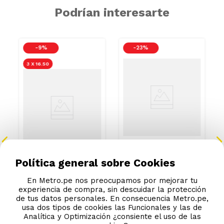
Podrían interesarte
-
9 %
-
23 %
3 X 16.50
Paté Sabor Salmón
Política general sobre Cookies
Felix Alimento Húmedo
para Gatos Paté de
Pavo y Menudencias
S/
4
.
90
En Metro.pe nos preocupamos por mejorar tu
Lata 156 gr
S/
7
.
00
S/
6.39
experiencia de compra, sin descuidar la protección
de tus datos personales. En consecuencia Metro.pe,
S/
7.70
usa dos tipos de cookies las Funcionales y las de
Analítica y Optimización ¿consiente el uso de las