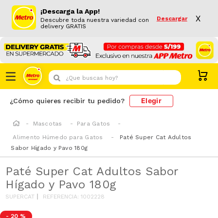
¡Descarga la App!
X
Descargar
Descubre toda nuestra variedad con
delivery GRATIS
¿Que buscas hoy?
Elegir
¿Cómo quieres recibir tu pedido?
Mascotas
Para Gatos
Alimento Húmedo para Gatos
Paté Super Cat Adultos
Sabor Hígado y Pavo 180g
Paté Super Cat Adultos Sabor
Hígado y Pavo 180g
SUPERCAT
REFERENCIA
:
1002228
-
20 %