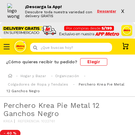
¡Descarga la App!
X
Descargar
Descubre toda nuestra variedad con
delivery GRATIS
¿Que buscas hoy?
Elegir
¿Cómo quieres recibir tu pedido?
Hogar y Bazar
Organización
Colgadores de Ropa y Tendales
Perchero Krea Pie Metal
12 Ganchos Negro
Perchero Krea Pie Metal 12
Ganchos Negro
KREA
REFERENCIA
:
1022761
-
40 %