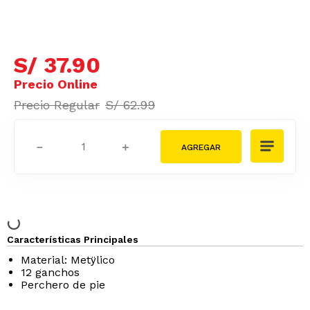
S/
37
.
90
S/
62
.
99
－
＋
Características Principales
Material: Metÿlico
12 ganchos
Perchero de pie