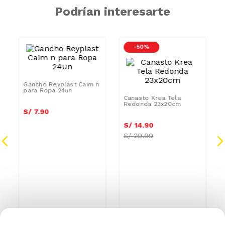
Podrían interesarte
-
50 %
Gancho Reyplast Caim n
a
para Ropa 24un
Canasto Krea Tela
Redonda 23x20cm
S/
7
.
90
S/
14
.
90
S/
29.99