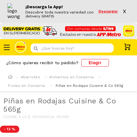
¡Descarga la App!
X
Descargar
Descubre toda nuestra variedad con
delivery GRATIS
¿Que buscas hoy?
Elegir
¿Cómo quieres recibir tu pedido?
Abarrotes
Alimentos en Conserva
Frutas en Conserva
Piñas en Rodajas Cuisine & Co 565g
Piñas en Rodajas Cuisine & Co
565g
CUISINE & CO
REFERENCIA
:
983195
-
13 %