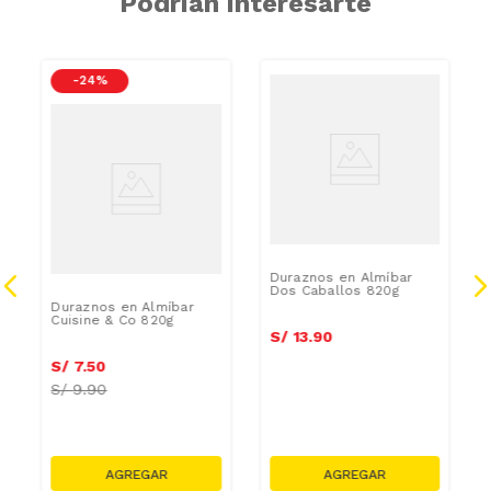
Podrían interesarte
CAR
-
24 %
AZUCAR
AZUCAR
Duraznos en Almíbar
Dos Caballos 820g
Duraznos en Almíbar
Cuisine & Co 820g
S/
13
.
90
S/
7
.
50
S/
9.90