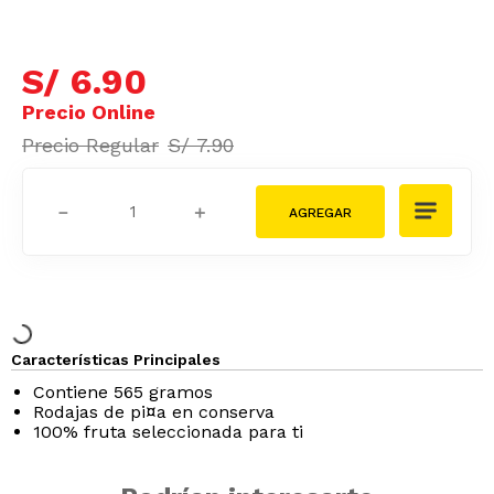
S/
6
.
90
S/
7
.
90
－
＋
Características Principales
Contiene 565 gramos
Rodajas de pi¤a en conserva
100% fruta seleccionada para ti