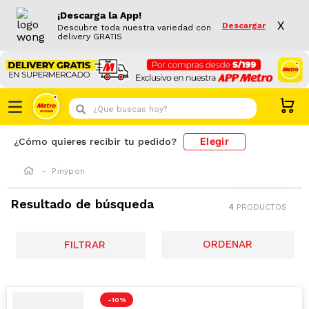
¡Descarga la App!
X
Descargar
Descubre toda nuestra variedad con
delivery GRATIS
¿Que buscas hoy?
Elegir
¿Cómo quieres recibir tu pedido?
Pinypon
Resultado de búsqueda
4
PRODUCTOS
FILTRAR
-
10 %