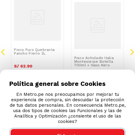
a
Pisco Puro Quebranta
Pancho Fierro 2L
Pisco Acholado Italia
Montesierpe Botella
700ml + Vaso Kero
S/
62
.
90
S/
24
.
90
S/
28.90
Política general sobre Cookies
En Metro.pe nos preocupamos por mejorar tu
experiencia de compra, sin descuidar la protección
de tus datos personales. En consecuencia Metro.pe,
usa dos tipos de cookies las Funcionales y las de
Analítica y Optimización ¿consiente el uso de las
cookies?