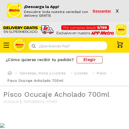
¡Descarga la App!
X
Descargar
Descubre toda nuestra variedad con
delivery GRATIS
¿Que buscas hoy?
Elegir
¿Cómo quieres recibir tu pedido?
Cervezas, Vinos y Licores
Licores
Pisco
Pisco Ocucaje Acholado 700ml
Pisco Ocucaje Acholado 700ml
OCUCAJE
REFERENCIA
:
101485