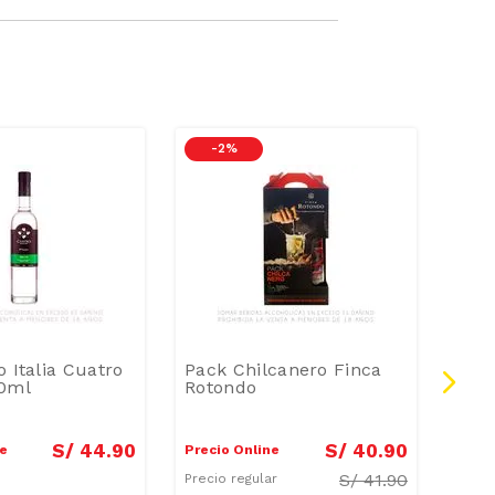
-
2 %
o Italia Cuatro
Pack Chilcanero Finca
Pisc
00ml
Rotondo
Acho
700
S/
44
.
90
S/
40
.
90
ne
Precio Online
Preci
S/
41.90
Precio regular