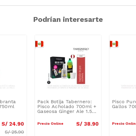
Podrían interesarte
branta
Pack Botija Tabernero:
Pisco Pur
 750ml
Pisco Acholado 700ml +
Gallos 7
Gaseosa Ginger Ale 1.5L
+ Vaso Chilcanero 2un
S/
24
.
90
S/
38
.
90
Precio Online
Precio Onli
S/
25.90