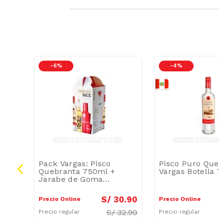
-
6 %
-
4 %
ado
Pack Vargas: Pisco
Pisco Puro Que
Quebranta 750ml +
Vargas Botella
Jarabe de Goma
Chevalier 750ml +
Shaker + Vaso
9
.
90
S/
30
.
90
Precio Online
Precio Online
S/
32.90
Precio regular
Precio regular