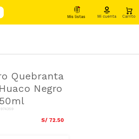
ro Quebranta
 Huaco Negro
750ml
:
974359
S/
72
.
50