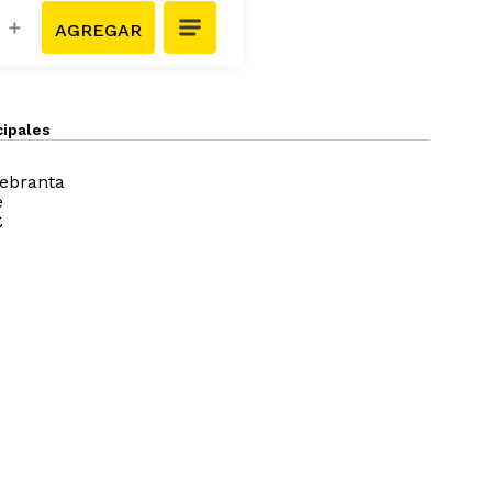
＋
cipales
uebranta
e
£