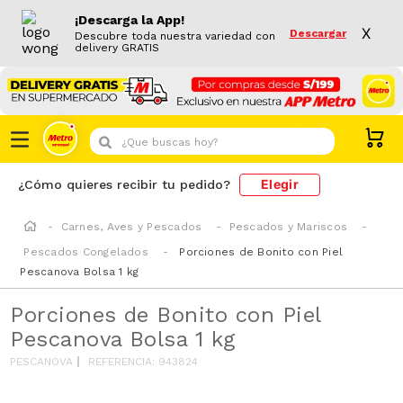
¡Descarga la App!
X
Descargar
Descubre toda nuestra variedad con
delivery GRATIS
¿Que buscas hoy?
Elegir
¿Cómo quieres recibir tu pedido?
Carnes, Aves y Pescados
Pescados y Mariscos
Pescados Congelados
Porciones de Bonito con Piel
Pescanova Bolsa 1 kg
Porciones de Bonito con Piel
Pescanova Bolsa 1 kg
PESCANOVA
REFERENCIA
:
943824