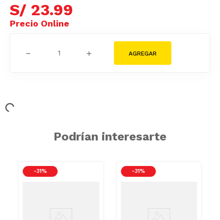
S/
23
.
99
－
＋
Podrían interesarte
-
31 %
-
31 %