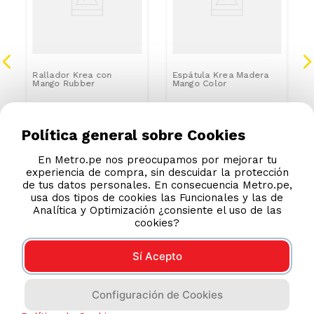
Rallador Krea con
Espátula Krea Madera
Mango Rubber
Mango Color
S/
6
.
90
S/
6
.
90
S/
9.99
S/
9.99
Política general sobre Cookies
En Metro.pe nos preocupamos por mejorar tu
experiencia de compra, sin descuidar la protección
de tus datos personales. En consecuencia Metro.pe,
usa dos tipos de cookies las Funcionales y las de
Analítica y Optimización ¿consiente el uso de las
cookies?
Sí Acepto
Configuración de Cookies