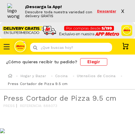
¡Descarga la App!
X
Descargar
Descubre toda nuestra variedad con
delivery GRATIS
¿Que buscas hoy?
Elegir
¿Cómo quieres recibir tu pedido?
Hogar y Bazar
Cocina
Utensilios de Cocina
Press Cortador de Pizza 9.5 cm
Press Cortador de Pizza 9.5 cm
PRESS
REFERENCIA
:
888073