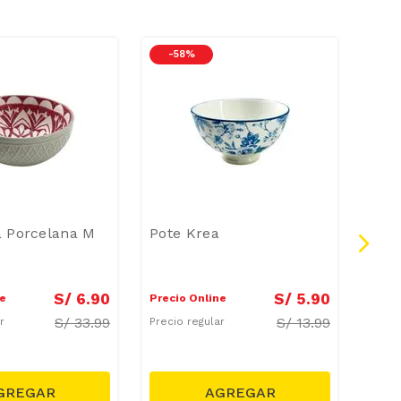
-
58 %
-
3
a Porcelana M
Pote Krea
Cani
Emb
S/
6
.
90
S/
5
.
90
ne
Precio Online
Preci
S/
33.99
S/
13.99
ar
Precio regular
Preci