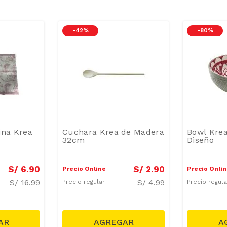
-
42 %
-
80 %
ina Krea
Cuchara Krea de Madera
Bowl Kre
32cm
Diseño
S/
6
.
90
S/
2
.
90
Precio Online
Precio Onli
S/
16.99
S/
4.99
Precio regular
Precio regul