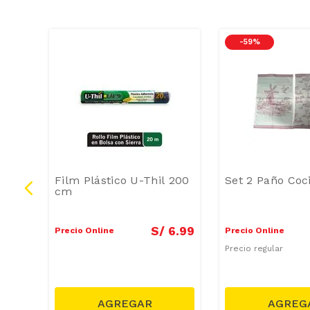
-
59 %
or
Film Plástico U-Thil 200
Set 2 Paño Coc
cm
9
.
99
S/
6
.
99
Precio Online
Precio Online
Precio regular