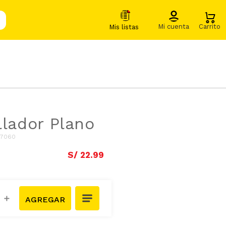
llador Plano
7060
S/
22
.
99
＋