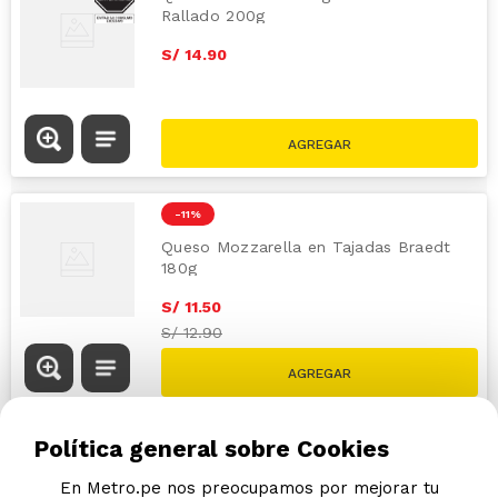
Rallado 200g
S/
14
.
90
-
11 %
Queso Mozzarella en Tajadas Braedt
180g
S/
11
.
50
S/
12.90
Política general sobre Cookies
En Metro.pe nos preocupamos por mejorar tu