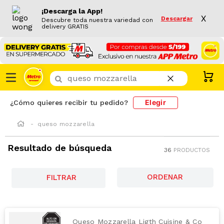
¡Descarga la App!
X
Descargar
Descubre toda nuestra variedad con
delivery GRATIS
¿Que buscas hoy?
Elegir
¿Cómo quieres recibir tu pedido?
queso mozzarella
Resultado de búsqueda
36
PRODUCTOS
FILTRAR
Queso Mozzarella Ligth Cuisine & Co