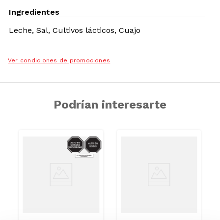
Ingredientes
Leche, Sal, Cultivos lácticos, Cuajo
Ver condiciones de promociones
Podrían interesarte
GRASAS-
SODIO/GRASAS-
GRASAS-
SAT
SAT