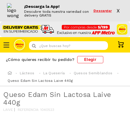
¡Descarga la App!
X
Descargar
Descubre toda nuestra variedad con
delivery GRATIS
¿Que buscas hoy?
Elegir
¿Cómo quieres recibir tu pedido?
Lácteos
La Quesería
Quesos Semiblandos
Queso Edam Sin Lactosa Laive 440g
Queso Edam Sin Lactosa Laive
440g
LAIVE
REFERENCIA
:
1040523