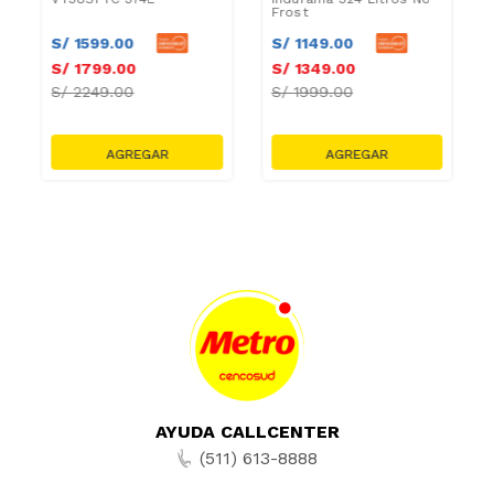
Frost
S/
1599
.
00
S/
1149
.
00
S/
1799
.
00
S/
1349
.
00
S/
2249.00
S/
1999.00
AYUDA CALLCENTER
(511) 613-8888