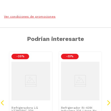
Ver condiciones de promociones
Podrían interesarte
-
20 %
-
33 %
Refrigeradora LG
Refrigerador Ri-439I
VT38SPYC 374L
Indurama 324 Litros No