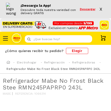
¡Descarga la App!
X
Descargar
Descubre toda nuestra variedad con
delivery GRATIS
¿Que buscas hoy?
Elegir
¿Cómo quieres recibir tu pedido?
Electrohogar
Refrigeración
Refrigeradoras
Refrigerador Mabe No Frost Black Stee RMN245PAPRP0 243L
Refrigerador Mabe No Frost Black
Stee RMN245PAPRP0 243L
MABE
REFERENCIA
:
1066314