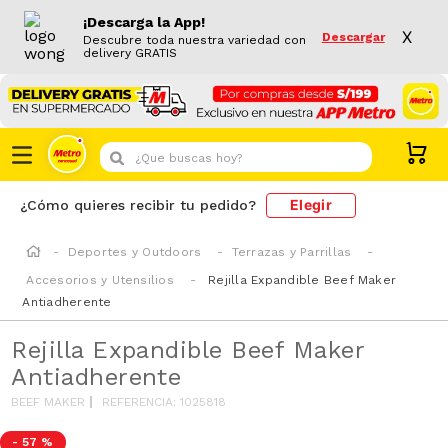
¡Descarga la App!
X
Descargar
Descubre toda nuestra variedad con
delivery GRATIS
¿Que buscas hoy?
Elegir
¿Cómo quieres recibir tu pedido?
Deportes y Outdoors
Terrazas y Parrillas
Accesorios y Utensilios
Rejilla Expandible Beef Maker
Antiadherente
Rejilla Expandible Beef Maker
Antiadherente
BEEF MAKER
REFERENCIA
:
1025818
-
57 %